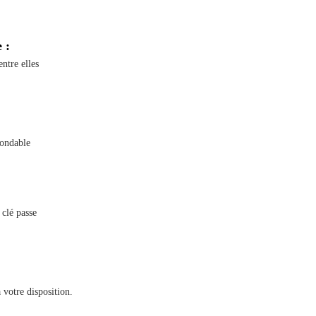
 :
ntre elles
gondable
 clé passe
 votre disposition.