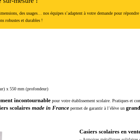
 sur-mesure !
dimensions, des usages… nos équipes s’adaptent à votre demande pour répondre à 
ns robustes et durables !
ur) x 550 mm (profondeur)
sement incontournable
pour votre établissement scolaire. Pratiques et con
iers scolaires
made in France
grand
permet de garantir à l’élève un
Casiers scolaires en vente
– Armoires métalliques solidaires e