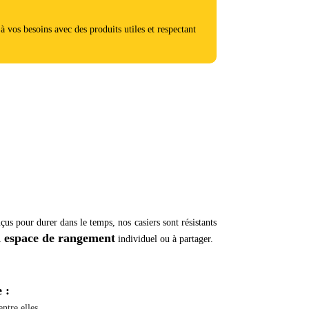
vos besoins avec des produits utiles et respectant
çus pour durer dans le temps, nos casiers sont résistants
 espace de rangement
individuel ou à partager.
 :
ntre elles